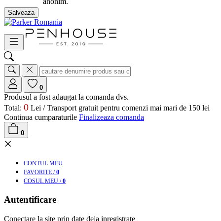
anonim.
Salveaza
0
Produsul a fost adaugat la comanda dvs.
0
Total:
Lei /
Transport gratuit pentru comenzi mai mari de 150 lei
Continua cumparaturile
Finalizeaza comanda
0
×
CONT
UL MEU
FAV
ORITE
/
0
COS
UL MEU
/
0
Autentificare
Conectare la site prin date deja inregistrate