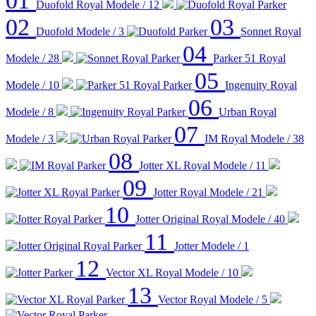
01
Duofold Royal
Modele / 12
02
03
Duofold
Modele / 3
Sonnet Royal
04
Modele / 28
Parker 51 Royal
05
Modele / 10
Ingenuity Royal
06
Modele / 8
Urban Royal
07
Modele / 3
IM Royal
Modele / 38
08
Jotter XL Royal
Modele / 11
09
Jotter Royal
Modele / 21
10
Jotter Original Royal
Modele / 40
11
Jotter
Modele / 1
12
Vector XL Royal
Modele / 10
13
Vector Royal
Modele / 5