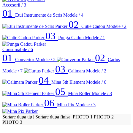
Accesorii
/ 3
01
Etui Instrumente de Scris
Modele / 4
02
Cutie Cadou
Modele / 2
03
Punga Cadou
Modele / 1
Consumabile
/ 6
01
02
Convertor
Modele / 2
Cartus
03
Modele / 7
Calimara
Modele / 2
04
Mina 5th Element
Modele / 6
05
Mina Roller
Modele / 3
06
Mina Pix
Modele / 3
Sortare dupa tip
|
Sortare dupa finisaj
PHOTO 1
PHOTO 2
PHOTO 3