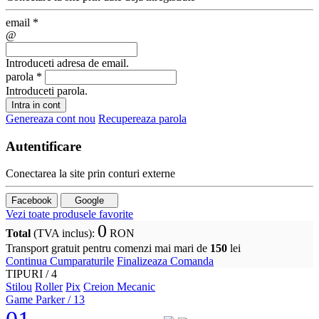
email
*
@
Introduceti adresa de email.
parola
*
Introduceti parola.
Intra in cont
Genereaza cont nou
Recupereaza parola
Autentificare
Conectarea la site prin conturi externe
Facebook
Google
Vezi toate produsele favorite
0
Total
(TVA inclus)
:
RON
Transport gratuit pentru comenzi mai mari de
150
lei
Continua Cumparaturile
Finalizeaza Comanda
TIPURI /
4
Stilou
Roller
Pix
Creion Mecanic
Game Parker
/ 13