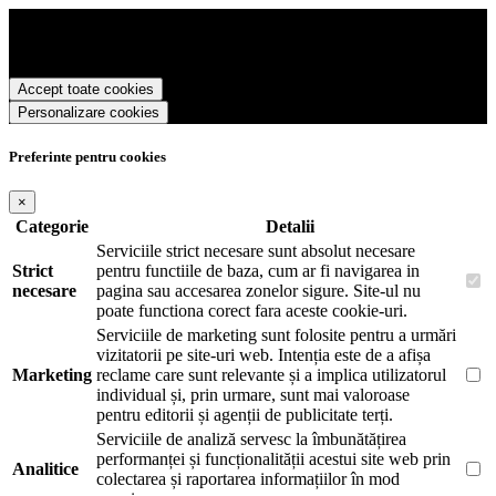
Parker Romania foloseste cookies pentru a tine minte faptul ca v-ati
logat pe site si pentru a va putea stoca produsele in cosul de
cumparaturi. De asemenea acestea vor colecta statistici anonime,
pentru a va oferi si livra functii avansate si continut personalizat de
Accept toate cookies
marketing.
Personalizare cookies
Pentru a va putea bucura de intreaga experienta ca vizitator Parker
Romania este necesar sa fiti de acord cu
Politica de utilizare cookie-
uri
.
Preferinte pentru cookies
×
Categorie
Detalii
Serviciile strict necesare sunt absolut necesare
Strict
pentru functiile de baza, cum ar fi navigarea in
necesare
pagina sau accesarea zonelor sigure. Site-ul nu
poate functiona corect fara aceste cookie-uri.
Serviciile de marketing sunt folosite pentru a urmări
vizitatorii pe site-uri web. Intenția este de a afișa
Marketing
reclame care sunt relevante și a implica utilizatorul
individual și, prin urmare, sunt mai valoroase
pentru editorii și agenții de publicitate terți.
Serviciile de analiză servesc la îmbunătățirea
performanței și funcționalității acestui site web prin
Analitice
colectarea și raportarea informațiilor în mod